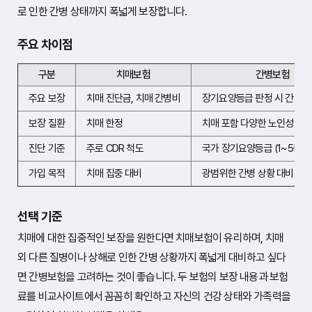
로 인한 간병 상태까지 폭넓게 보장합니다.
주요 차이점
구분
치매보험
간병보험
주요 보장
치매 진단금, 치매 간병비
장기요양등급 판정 시 간병비
보장 질환
치매 한정
치매 포함 다양한 노인성 질환
진단 기준
주로 CDR 척도
국가 장기요양등급 (1~5등급
가입 목적
치매 집중 대비
광범위한 간병 상황 대비
선택 기준
치매에 대한 집중적인 보장을 원한다면 치매보험이 유리하며, 치매
외 다른 질병이나 상해로 인한 간병 상황까지 폭넓게 대비하고 싶다
면 간병보험을 고려하는 것이 좋습니다. 두 보험의 보장 내용과 보험
료를 비교사이트에서 꼼꼼히 확인하고 자신의 건강 상태와 가족력을